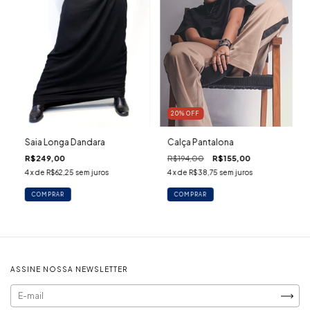
20
%
OFF
Saia Longa Dandara
Calça Pantalona
R$249,00
R$194,00
R$155,00
4
x de
R$62,25
sem juros
4
x de
R$38,75
sem juros
COMPRAR
COMPRAR
ASSINE NOSSA NEWSLETTER