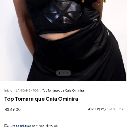
Início
.
LANÇAMENTOS
.
Top Tomara que Caia Ominira
Top Tomara que Caia Ominira
R$169,00
4
x de
R$42,25
sem juros
Frete grátis
a partir de
R$299,00