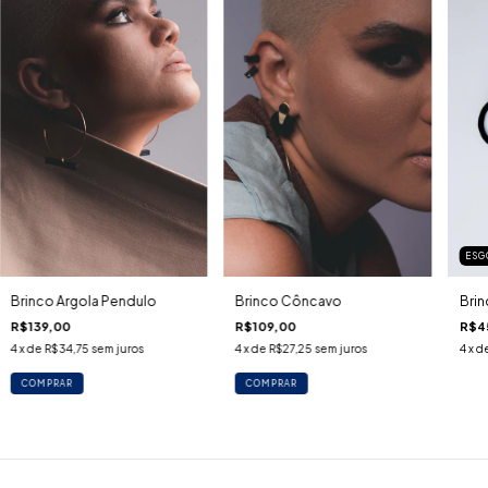
ESG
Brinco Côncavo
Brinco Argola Pendulo
Brin
R$109,00
R$139,00
R$4
4
x de
R$27,25
sem juros
4
x de
R$34,75
sem juros
4
x d