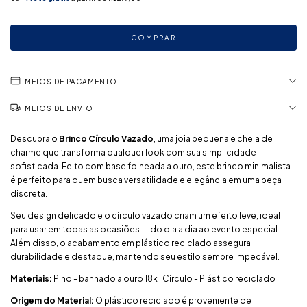
MEIOS DE PAGAMENTO
MEIOS DE ENVIO
Descubra o
Brinco Círculo Vazado
, uma joia pequena e cheia de
charme que transforma qualquer look com sua simplicidade
sofisticada. Feito com base folheada a ouro, este brinco minimalista
é perfeito para quem busca versatilidade e elegância em uma peça
discreta.
Seu design delicado e o círculo vazado criam um efeito leve, ideal
para usar em todas as ocasiões — do dia a dia ao evento especial.
Além disso, o acabamento em plástico reciclado assegura
durabilidade e destaque, mantendo seu estilo sempre impecável.
Materiais:
Pino - banhado a ouro 18k | Círculo - Plástico reciclado
Origem do Material:
O plástico reciclado é proveniente de