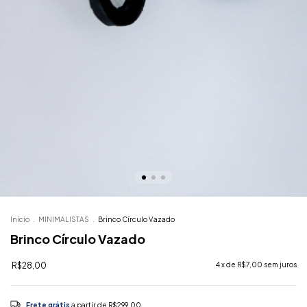
Início
.
MINIMALISTAS
.
Brinco Círculo Vazado
Brinco Círculo Vazado
R$28,00
4
x de
R$7,00
sem juros
Frete grátis
a partir de
R$299,00